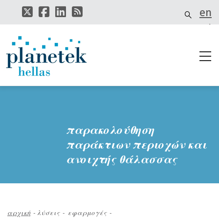
Παράκαμψη
en
προς
το
el
κυρίως
περιεχόμενο
παρακολούθηση
παράκτιων περιοχών και
ανοιχτής θάλασσας
αρχική
-
λύσεις - εφαρμογές
-